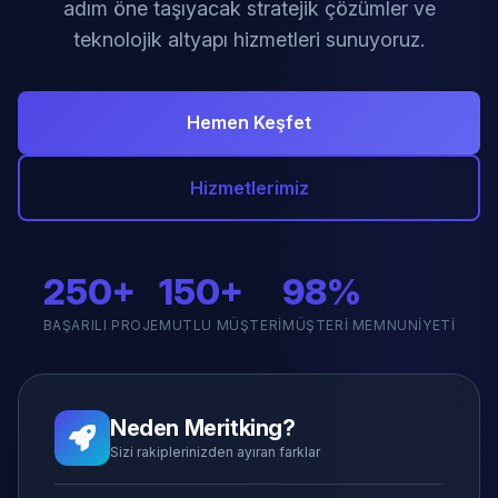
adım öne taşıyacak stratejik çözümler ve
teknolojik altyapı hizmetleri sunuyoruz.
Hemen Keşfet
Hizmetlerimiz
250+
150+
98%
BAŞARILI PROJE
MUTLU MÜŞTERI
MÜŞTERI MEMNUNIYETI
Neden Meritking?
Sizi rakiplerinizden ayıran farklar