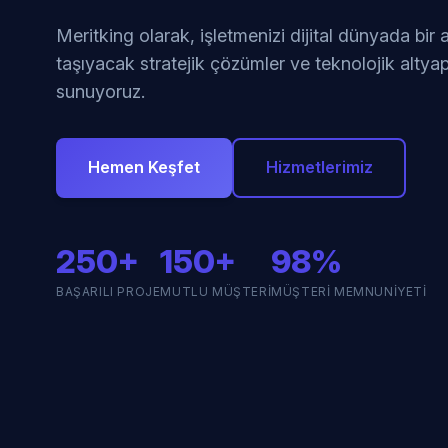
Meritking olarak, işletmenizi dijital dünyada bir
taşıyacak stratejik çözümler ve teknolojik altyap
sunuyoruz.
Hemen Keşfet
Hizmetlerimiz
250+
150+
98%
BAŞARILI PROJE
MUTLU MÜŞTERI
MÜŞTERI MEMNUNIYETI