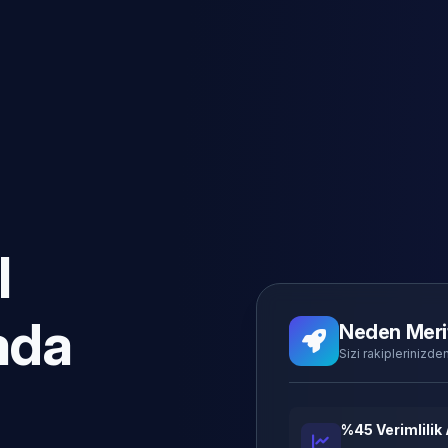
l
ada
Neden Meri
Sizi rakiplerinizden
%45 Verimlilik 