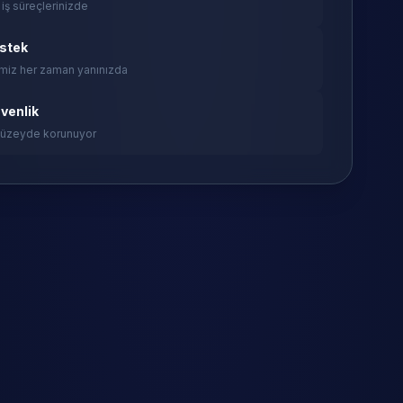
 iş süreçlerinizde
estek
miz her zaman yanınızda
venlik
 düzeyde korunuyor