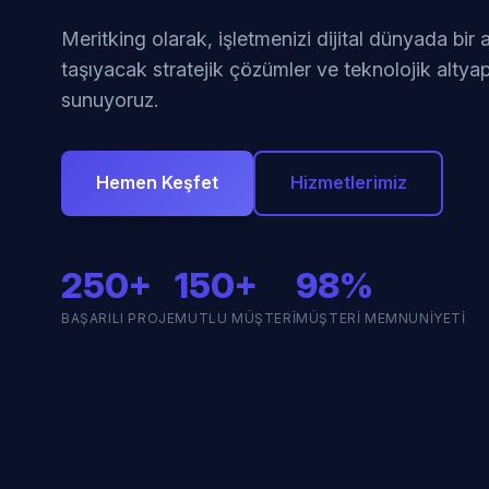
Meritking olarak, işletmenizi dijital dünyada bir
taşıyacak stratejik çözümler ve teknolojik altyap
sunuyoruz.
Hemen Keşfet
Hizmetlerimiz
250+
150+
98%
BAŞARILI PROJE
MUTLU MÜŞTERI
MÜŞTERI MEMNUNIYETI