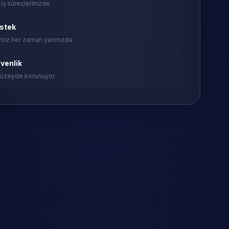
 iş süreçlerinizde
estek
miz her zaman yanınızda
venlik
 düzeyde korunuyor