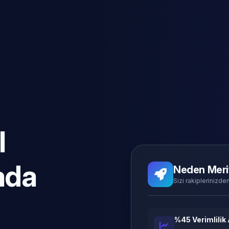
l
ada
Neden Meri
Sizi rakiplerinizden
%45 Verimlilik 