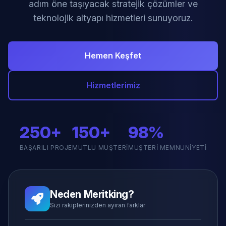
adım öne taşıyacak stratejik çözümler ve
teknolojik altyapı hizmetleri sunuyoruz.
Hemen Keşfet
Hizmetlerimiz
250+
150+
98%
BAŞARILI PROJE
MUTLU MÜŞTERI
MÜŞTERI MEMNUNIYETI
Neden Meritking?
Sizi rakiplerinizden ayıran farklar