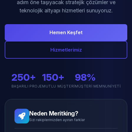
adım öne taşıyacak stratejik çözümler ve
teknolojik altyapı hizmetleri sunuyoruz.
Hemen Keşfet
Hizmetlerimiz
250+
150+
98%
BAŞARILI PROJE
MUTLU MÜŞTERI
MÜŞTERI MEMNUNIYETI
Neden Meritking?
Sizi rakiplerinizden ayıran farklar