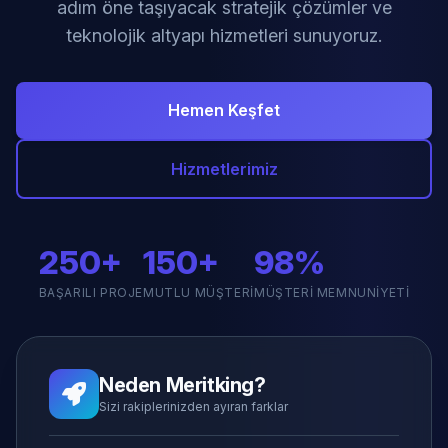
adım öne taşıyacak stratejik çözümler ve
teknolojik altyapı hizmetleri sunuyoruz.
Hemen Keşfet
Hizmetlerimiz
250+
150+
98%
BAŞARILI PROJE
MUTLU MÜŞTERI
MÜŞTERI MEMNUNIYETI
Neden Meritking?
Sizi rakiplerinizden ayıran farklar