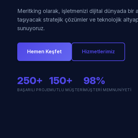
Meritking olarak, işletmenizi dijital dünyada bir
taşıyacak stratejik çözümler ve teknolojik altyap
sunuyoruz.
Hemen Keşfet
Hizmetlerimiz
250+
150+
98%
BAŞARILI PROJE
MUTLU MÜŞTERI
MÜŞTERI MEMNUNIYETI