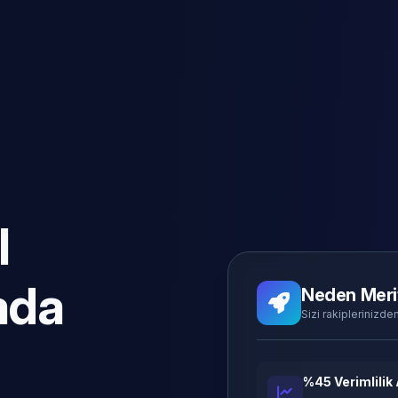
l
ada
Neden Meri
Sizi rakiplerinizden
%45 Verimlilik 