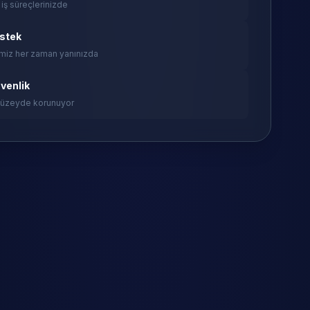
 iş süreçlerinizde
estek
miz her zaman yanınızda
venlik
 düzeyde korunuyor