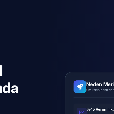
l
ada
Neden Meri
Sizi rakiplerinizden
%45 Verimlilik 