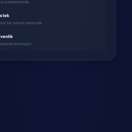
 iş süreçlerinizde
estek
miz her zaman yanınızda
venlik
 düzeyde korunuyor