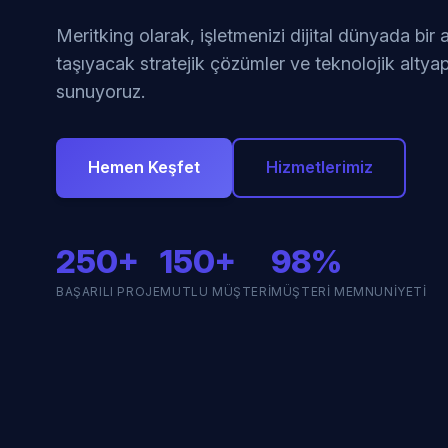
Meritking olarak, işletmenizi dijital dünyada bir
taşıyacak stratejik çözümler ve teknolojik altyap
sunuyoruz.
Hemen Keşfet
Hizmetlerimiz
250+
150+
98%
BAŞARILI PROJE
MUTLU MÜŞTERI
MÜŞTERI MEMNUNIYETI