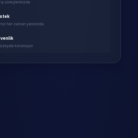
 iş süreçlerinizde
estek
miz her zaman yanınızda
venlik
 düzeyde korunuyor