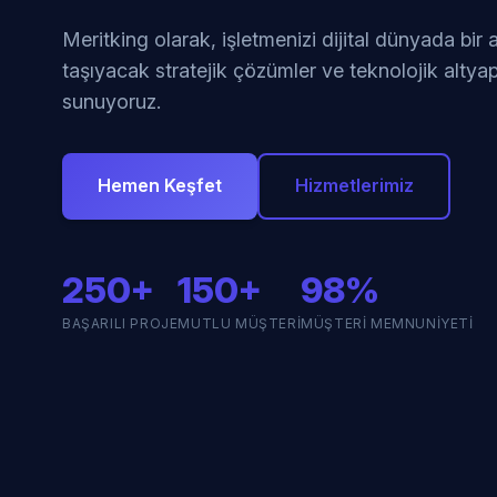
Meritking olarak, işletmenizi dijital dünyada bir
taşıyacak stratejik çözümler ve teknolojik altyap
sunuyoruz.
Hemen Keşfet
Hizmetlerimiz
250+
150+
98%
BAŞARILI PROJE
MUTLU MÜŞTERI
MÜŞTERI MEMNUNIYETI