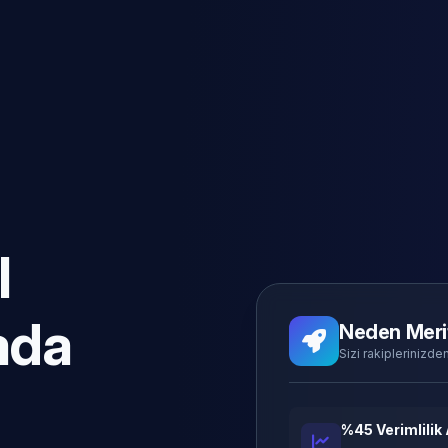
l
ada
Neden Meri
Sizi rakiplerinizden
%45 Verimlilik 