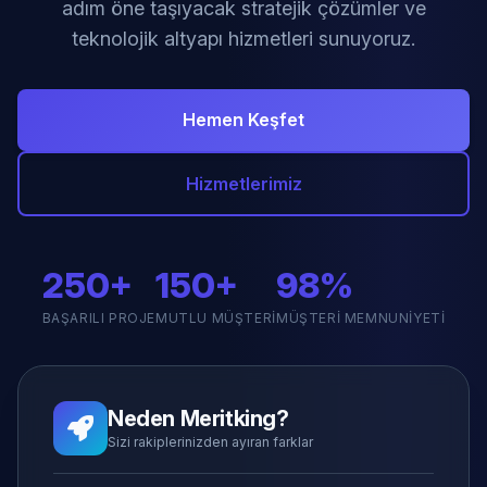
adım öne taşıyacak stratejik çözümler ve
teknolojik altyapı hizmetleri sunuyoruz.
Hemen Keşfet
Hizmetlerimiz
250+
150+
98%
BAŞARILI PROJE
MUTLU MÜŞTERI
MÜŞTERI MEMNUNIYETI
Neden Meritking?
Sizi rakiplerinizden ayıran farklar