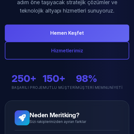
adım öne taşıyacak stratejik çözümler ve
teknolojik altyapı hizmetleri sunuyoruz.
Hemen Keşfet
Hizmetlerimiz
250+
150+
98%
BAŞARILI PROJE
MUTLU MÜŞTERI
MÜŞTERI MEMNUNIYETI
Neden Meritking?
Sizi rakiplerinizden ayıran farklar