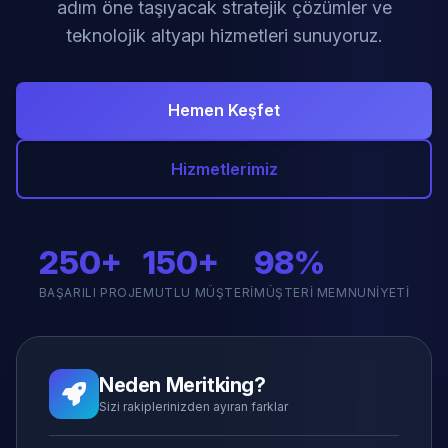
adım öne taşıyacak stratejik çözümler ve
teknolojik altyapı hizmetleri sunuyoruz.
Hemen Keşfet
Hizmetlerimiz
250+
150+
98%
BAŞARILI PROJE
MUTLU MÜŞTERI
MÜŞTERI MEMNUNIYETI
Neden Meritking?
Sizi rakiplerinizden ayıran farklar