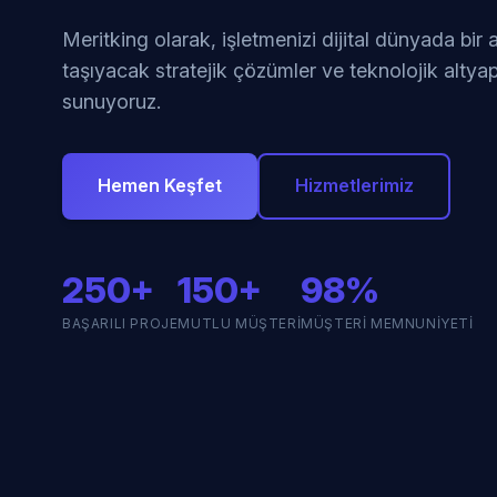
Meritking olarak, işletmenizi dijital dünyada bir
taşıyacak stratejik çözümler ve teknolojik altyap
sunuyoruz.
Hemen Keşfet
Hizmetlerimiz
250+
150+
98%
BAŞARILI PROJE
MUTLU MÜŞTERI
MÜŞTERI MEMNUNIYETI