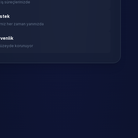
 iş süreçlerinizde
estek
miz her zaman yanınızda
venlik
 düzeyde korunuyor