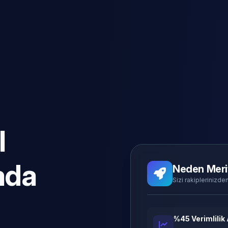
l
ada
Neden Meri
Sizi rakiplerinizden
%45 Verimlilik 