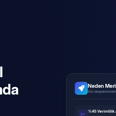
l
ada
Neden Meri
Sizi rakiplerinizden
%45 Verimlilik 