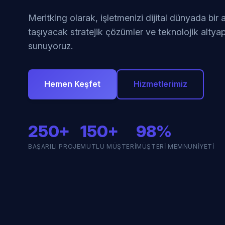
Meritking olarak, işletmenizi dijital dünyada bir
taşıyacak stratejik çözümler ve teknolojik altyap
sunuyoruz.
Hemen Keşfet
Hizmetlerimiz
250+
150+
98%
BAŞARILI PROJE
MUTLU MÜŞTERI
MÜŞTERI MEMNUNIYETI