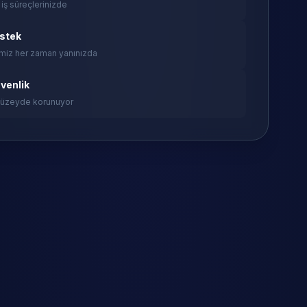
 iş süreçlerinizde
estek
miz her zaman yanınızda
venlik
 düzeyde korunuyor