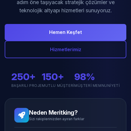
adım öne taşıyacak stratejik çözümler ve
teknolojik altyapı hizmetleri sunuyoruz.
Hemen Keşfet
Hizmetlerimiz
250+
150+
98%
BAŞARILI PROJE
MUTLU MÜŞTERI
MÜŞTERI MEMNUNIYETI
Neden Meritking?
Sizi rakiplerinizden ayıran farklar