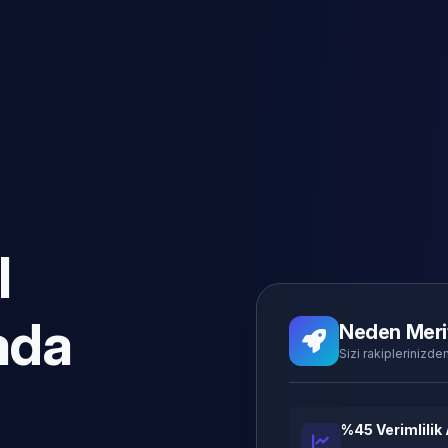
l
ada
Neden Meri
Sizi rakiplerinizden
%45 Verimlilik 