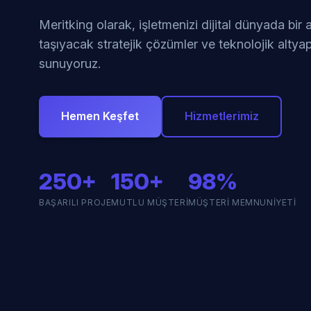
Meritking olarak, işletmenizi dijital dünyada bir
taşıyacak stratejik çözümler ve teknolojik altyap
sunuyoruz.
Hemen Keşfet
Hizmetlerimiz
250+
150+
98%
BAŞARILI PROJE
MUTLU MÜŞTERI
MÜŞTERI MEMNUNIYETI