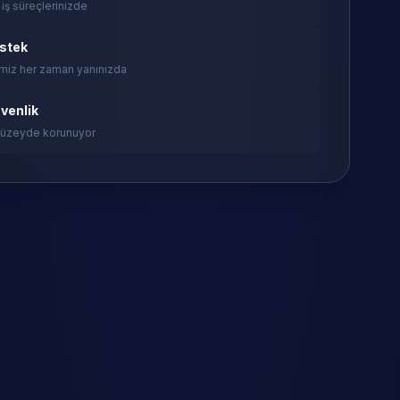
 iş süreçlerinizde
estek
miz her zaman yanınızda
venlik
 düzeyde korunuyor