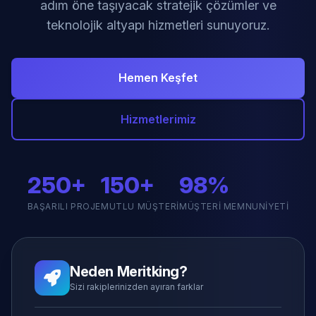
adım öne taşıyacak stratejik çözümler ve
teknolojik altyapı hizmetleri sunuyoruz.
Hemen Keşfet
Hizmetlerimiz
250+
150+
98%
BAŞARILI PROJE
MUTLU MÜŞTERI
MÜŞTERI MEMNUNIYETI
Neden Meritking?
Sizi rakiplerinizden ayıran farklar