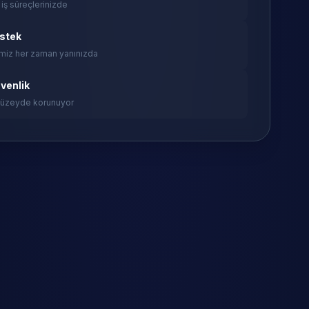
 iş süreçlerinizde
estek
miz her zaman yanınızda
venlik
 düzeyde korunuyor