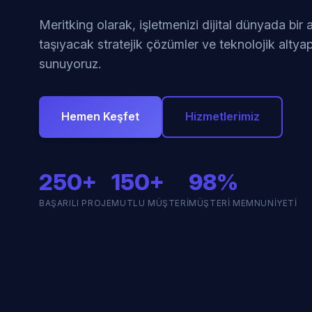
Meritking olarak, işletmenizi dijital dünyada bir
taşıyacak stratejik çözümler ve teknolojik altyap
sunuyoruz.
Hemen Keşfet
Hizmetlerimiz
250+
150+
98%
BAŞARILI PROJE
MUTLU MÜŞTERI
MÜŞTERI MEMNUNIYETI