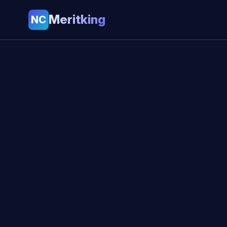
Meritking
NC