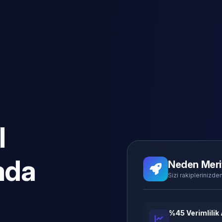
l
ada
Neden Meri
Sizi rakiplerinizden
%45 Verimlilik 