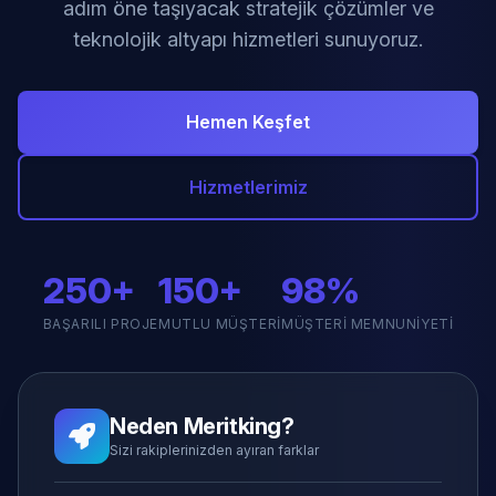
adım öne taşıyacak stratejik çözümler ve
teknolojik altyapı hizmetleri sunuyoruz.
Hemen Keşfet
Hizmetlerimiz
250+
150+
98%
BAŞARILI PROJE
MUTLU MÜŞTERI
MÜŞTERI MEMNUNIYETI
Neden Meritking?
Sizi rakiplerinizden ayıran farklar