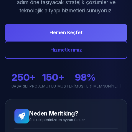
adım öne taşıyacak stratejik çözümler ve
teknolojik altyapı hizmetleri sunuyoruz.
Hemen Keşfet
Hizmetlerimiz
250+
150+
98%
BAŞARILI PROJE
MUTLU MÜŞTERI
MÜŞTERI MEMNUNIYETI
Neden Meritking?
Sizi rakiplerinizden ayıran farklar