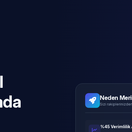
l
ada
Neden Meri
Sizi rakiplerinizden
%45 Verimlilik 