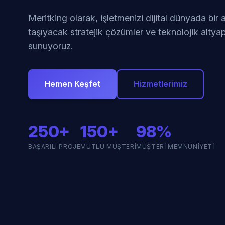
Meritking olarak, işletmenizi dijital dünyada bir
taşıyacak stratejik çözümler ve teknolojik altyap
sunuyoruz.
Hemen Keşfet
Hizmetlerimiz
250+
150+
98%
BAŞARILI PROJE
MUTLU MÜŞTERI
MÜŞTERI MEMNUNIYETI