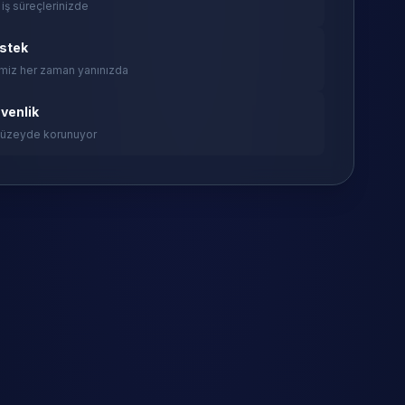
 iş süreçlerinizde
estek
miz her zaman yanınızda
venlik
 düzeyde korunuyor