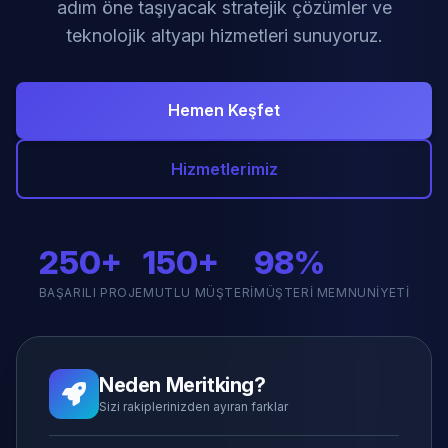
adım öne taşıyacak stratejik çözümler ve
teknolojik altyapı hizmetleri sunuyoruz.
Hemen Keşfet
Hizmetlerimiz
250+
150+
98%
BAŞARILI PROJE
MUTLU MÜŞTERI
MÜŞTERI MEMNUNIYETI
Neden Meritking?
Sizi rakiplerinizden ayıran farklar