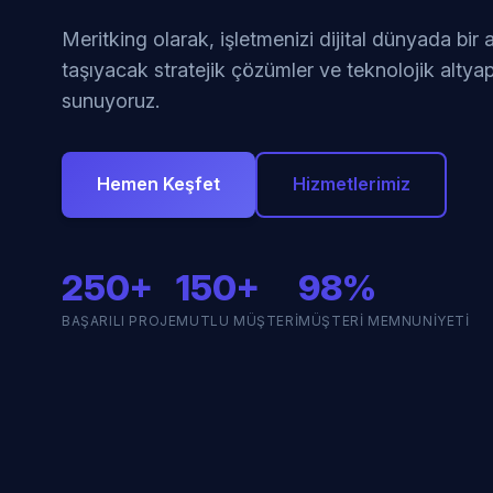
Meritking olarak, işletmenizi dijital dünyada bir
taşıyacak stratejik çözümler ve teknolojik altyap
sunuyoruz.
Hemen Keşfet
Hizmetlerimiz
250+
150+
98%
BAŞARILI PROJE
MUTLU MÜŞTERI
MÜŞTERI MEMNUNIYETI