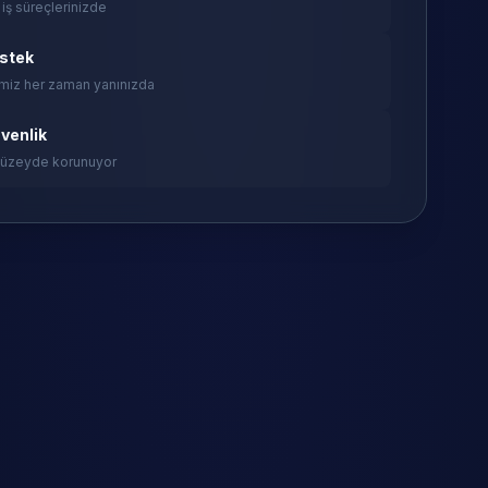
 iş süreçlerinizde
estek
miz her zaman yanınızda
venlik
 düzeyde korunuyor