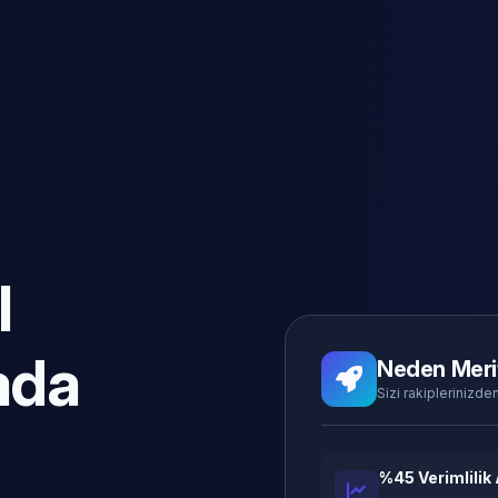
l
ada
Neden Meri
Sizi rakiplerinizden
%45 Verimlilik 