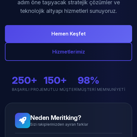
adım öne taşıyacak stratejik çözümler ve
teknolojik altyapı hizmetleri sunuyoruz.
Hemen Keşfet
Hizmetlerimiz
250+
150+
98%
BAŞARILI PROJE
MUTLU MÜŞTERI
MÜŞTERI MEMNUNIYETI
Neden Meritking?
Sizi rakiplerinizden ayıran farklar