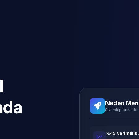
l
ada
Neden Meri
Sizi rakiplerinizden
%45 Verimlilik 