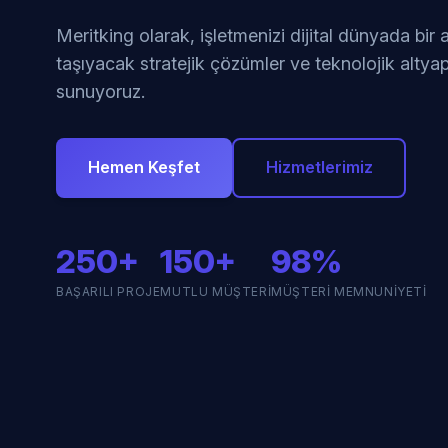
Meritking olarak, işletmenizi dijital dünyada bir
taşıyacak stratejik çözümler ve teknolojik altyap
sunuyoruz.
Hemen Keşfet
Hizmetlerimiz
250+
150+
98%
BAŞARILI PROJE
MUTLU MÜŞTERI
MÜŞTERI MEMNUNIYETI