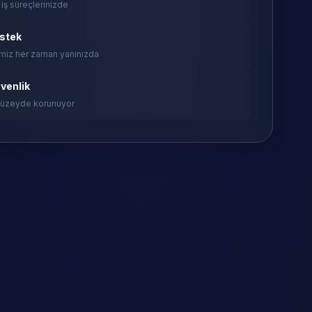
 iş süreçlerinizde
estek
miz her zaman yanınızda
venlik
 düzeyde korunuyor