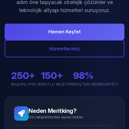
adım öne taşıyacak stratejik çözümler ve
teknolojik altyapı hizmetleri sunuyoruz.
Hemen Keşfet
Hizmetlerimiz
250+
150+
98%
BAŞARILI PROJE
MUTLU MÜŞTERI
MÜŞTERI MEMNUNIYETI
Neden Meritking?
Sizi rakiplerinizden ayıran farklar