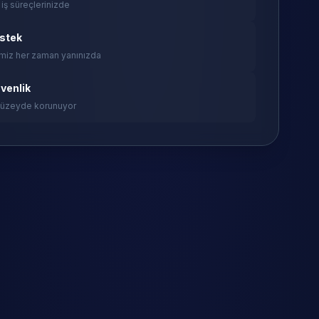
 iş süreçlerinizde
estek
miz her zaman yanınızda
venlik
 düzeyde korunuyor