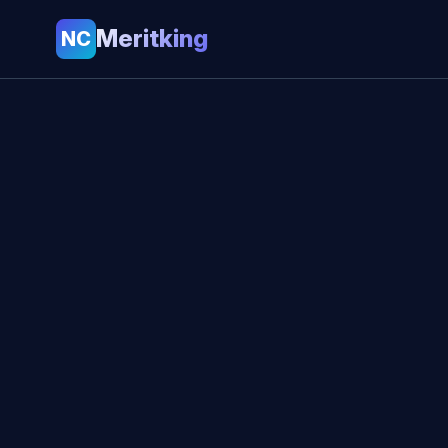
Meritking
NC