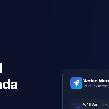
l
ada
Neden Meri
Sizi rakiplerinizden
%45 Verimlilik 