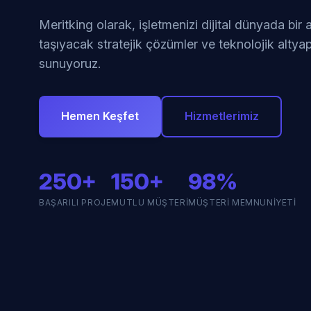
Meritking olarak, işletmenizi dijital dünyada bir
taşıyacak stratejik çözümler ve teknolojik altyap
sunuyoruz.
Hemen Keşfet
Hizmetlerimiz
250+
150+
98%
BAŞARILI PROJE
MUTLU MÜŞTERI
MÜŞTERI MEMNUNIYETI