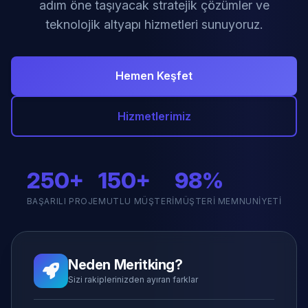
adım öne taşıyacak stratejik çözümler ve
teknolojik altyapı hizmetleri sunuyoruz.
Hemen Keşfet
Hizmetlerimiz
250+
150+
98%
BAŞARILI PROJE
MUTLU MÜŞTERI
MÜŞTERI MEMNUNIYETI
Neden Meritking?
Sizi rakiplerinizden ayıran farklar