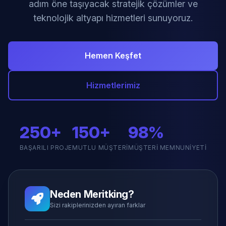
adım öne taşıyacak stratejik çözümler ve
teknolojik altyapı hizmetleri sunuyoruz.
Hemen Keşfet
Hizmetlerimiz
250+
150+
98%
BAŞARILI PROJE
MUTLU MÜŞTERI
MÜŞTERI MEMNUNIYETI
Neden Meritking?
Sizi rakiplerinizden ayıran farklar