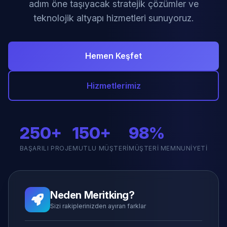
adım öne taşıyacak stratejik çözümler ve
teknolojik altyapı hizmetleri sunuyoruz.
Hemen Keşfet
Hizmetlerimiz
250+
150+
98%
BAŞARILI PROJE
MUTLU MÜŞTERI
MÜŞTERI MEMNUNIYETI
Neden Meritking?
Sizi rakiplerinizden ayıran farklar