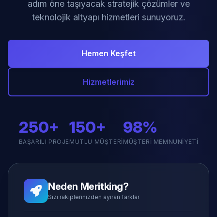
adım öne taşıyacak stratejik çözümler ve
teknolojik altyapı hizmetleri sunuyoruz.
Hemen Keşfet
Hizmetlerimiz
250+
150+
98%
BAŞARILI PROJE
MUTLU MÜŞTERI
MÜŞTERI MEMNUNIYETI
Neden Meritking?
Sizi rakiplerinizden ayıran farklar