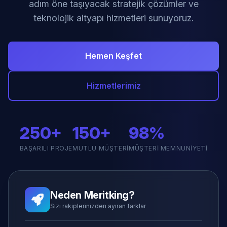
adım öne taşıyacak stratejik çözümler ve
teknolojik altyapı hizmetleri sunuyoruz.
Hemen Keşfet
Hizmetlerimiz
250+
150+
98%
BAŞARILI PROJE
MUTLU MÜŞTERI
MÜŞTERI MEMNUNIYETI
Neden Meritking?
Sizi rakiplerinizden ayıran farklar