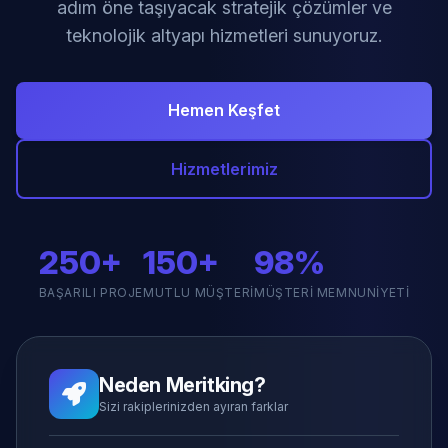
adım öne taşıyacak stratejik çözümler ve
teknolojik altyapı hizmetleri sunuyoruz.
Hemen Keşfet
Hizmetlerimiz
250+
150+
98%
BAŞARILI PROJE
MUTLU MÜŞTERI
MÜŞTERI MEMNUNIYETI
Neden Meritking?
Sizi rakiplerinizden ayıran farklar