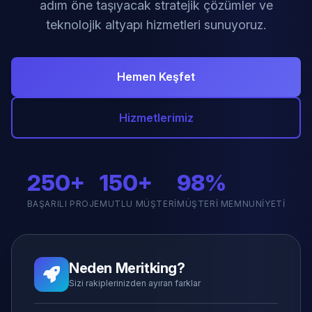
adım öne taşıyacak stratejik çözümler ve
teknolojik altyapı hizmetleri sunuyoruz.
Hemen Keşfet
Hizmetlerimiz
250+
150+
98%
BAŞARILI PROJE
MUTLU MÜŞTERI
MÜŞTERI MEMNUNIYETI
Neden Meritking?
Sizi rakiplerinizden ayıran farklar