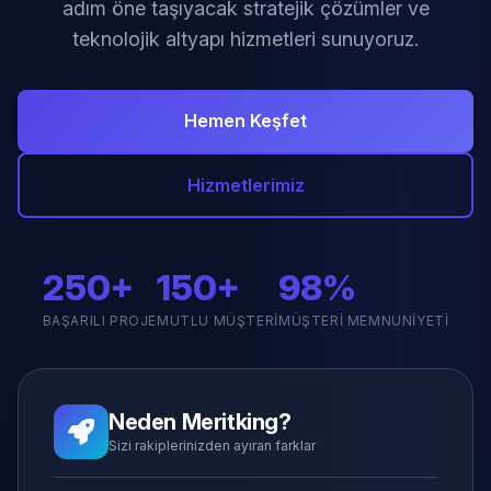
adım öne taşıyacak stratejik çözümler ve
teknolojik altyapı hizmetleri sunuyoruz.
Hemen Keşfet
Hizmetlerimiz
250+
150+
98%
BAŞARILI PROJE
MUTLU MÜŞTERI
MÜŞTERI MEMNUNIYETI
Neden Meritking?
Sizi rakiplerinizden ayıran farklar