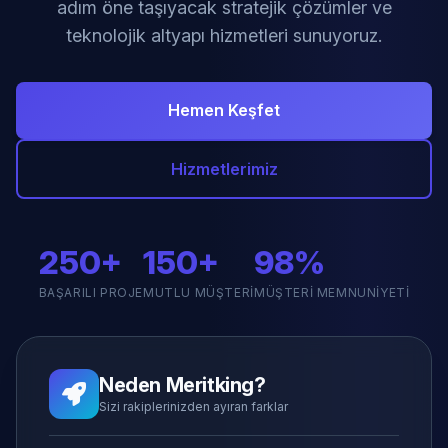
adım öne taşıyacak stratejik çözümler ve
teknolojik altyapı hizmetleri sunuyoruz.
Hemen Keşfet
Hizmetlerimiz
250+
150+
98%
BAŞARILI PROJE
MUTLU MÜŞTERI
MÜŞTERI MEMNUNIYETI
Neden Meritking?
Sizi rakiplerinizden ayıran farklar