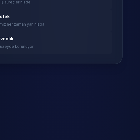
 iş süreçlerinizde
estek
miz her zaman yanınızda
venlik
 düzeyde korunuyor