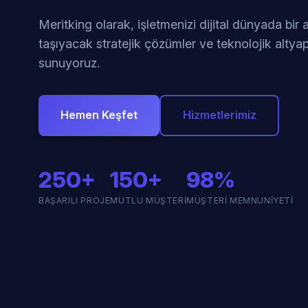
Meritking olarak, işletmenizi dijital dünyada bir
taşıyacak stratejik çözümler ve teknolojik altyap
sunuyoruz.
Hemen Keşfet
Hizmetlerimiz
250+
150+
98%
BAŞARILI PROJE
MUTLU MÜŞTERI
MÜŞTERI MEMNUNIYETI