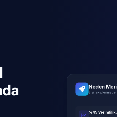
l
ada
Neden Meri
Sizi rakiplerinizden
%45 Verimlilik 