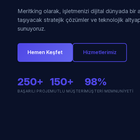
Meritking olarak, işletmenizi dijital dünyada bir
taşıyacak stratejik çözümler ve teknolojik altyap
sunuyoruz.
Hemen Keşfet
Hizmetlerimiz
250+
150+
98%
BAŞARILI PROJE
MUTLU MÜŞTERI
MÜŞTERI MEMNUNIYETI