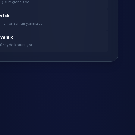
 iş süreçlerinizde
estek
miz her zaman yanınızda
venlik
 düzeyde korunuyor