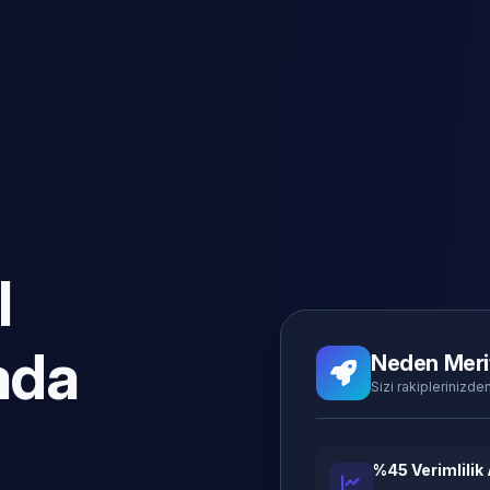
l
ada
Neden Meri
Sizi rakiplerinizden
%45 Verimlilik 