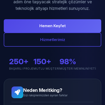
adım öne taşıyacak stratejik çözümler ve
teknolojik altyapı hizmetleri sunuyoruz.
Hemen Keşfet
Hizmetlerimiz
250+
150+
98%
BAŞARILI PROJE
MUTLU MÜŞTERI
MÜŞTERI MEMNUNIYETI
Neden Meritking?
Sizi rakiplerinizden ayıran farklar