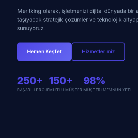
Meritking olarak, işletmenizi dijital dünyada bir
taşıyacak stratejik çözümler ve teknolojik altyap
sunuyoruz.
Hemen Keşfet
Hizmetlerimiz
250+
150+
98%
BAŞARILI PROJE
MUTLU MÜŞTERI
MÜŞTERI MEMNUNIYETI