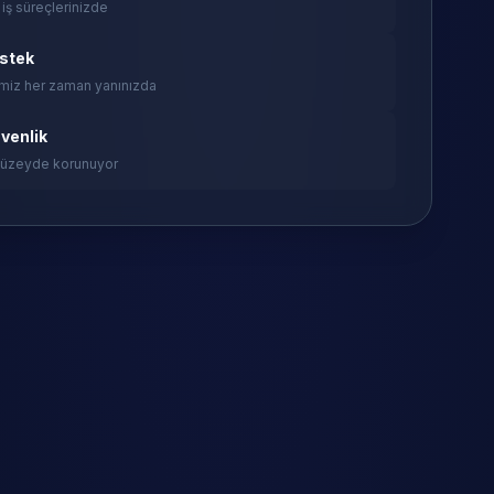
 iş süreçlerinizde
estek
miz her zaman yanınızda
venlik
 düzeyde korunuyor