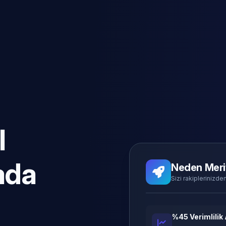
l
ada
Neden Meri
Sizi rakiplerinizden
%45 Verimlilik 