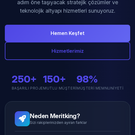
adım öne taşıyacak stratejik çözümler ve
teknolojik altyapı hizmetleri sunuyoruz.
Hemen Keşfet
Hizmetlerimiz
250+
150+
98%
BAŞARILI PROJE
MUTLU MÜŞTERI
MÜŞTERI MEMNUNIYETI
Neden Meritking?
Sizi rakiplerinizden ayıran farklar