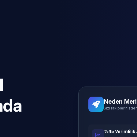
l
ada
Neden Meri
Sizi rakiplerinizden
%45 Verimlilik 