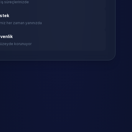
 iş süreçlerinizde
estek
miz her zaman yanınızda
venlik
 düzeyde korunuyor