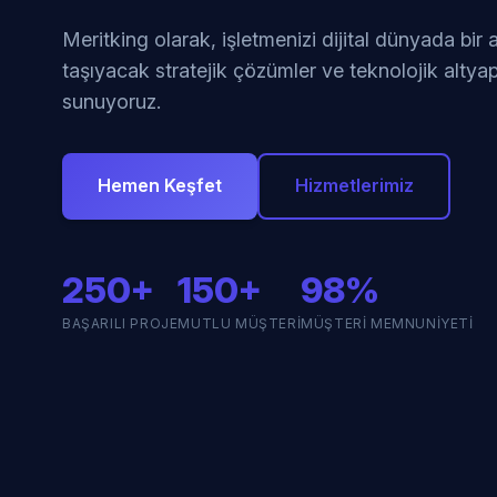
Meritking olarak, işletmenizi dijital dünyada bir
taşıyacak stratejik çözümler ve teknolojik altyap
sunuyoruz.
Hemen Keşfet
Hizmetlerimiz
250+
150+
98%
BAŞARILI PROJE
MUTLU MÜŞTERI
MÜŞTERI MEMNUNIYETI