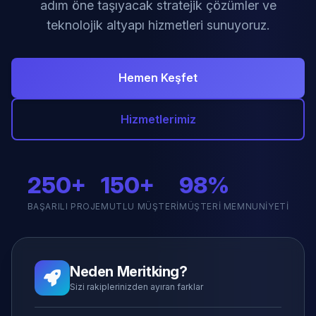
adım öne taşıyacak stratejik çözümler ve
teknolojik altyapı hizmetleri sunuyoruz.
Hemen Keşfet
Hizmetlerimiz
250+
150+
98%
BAŞARILI PROJE
MUTLU MÜŞTERI
MÜŞTERI MEMNUNIYETI
Neden Meritking?
Sizi rakiplerinizden ayıran farklar