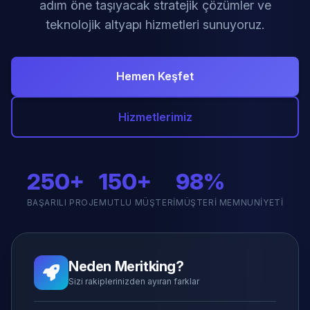
adım öne taşıyacak stratejik çözümler ve
teknolojik altyapı hizmetleri sunuyoruz.
Hemen Keşfet
Hizmetlerimiz
250+
150+
98%
BAŞARILI PROJE
MUTLU MÜŞTERI
MÜŞTERI MEMNUNIYETI
Neden Meritking?
Sizi rakiplerinizden ayıran farklar