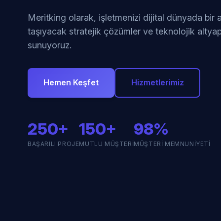
Meritking olarak, işletmenizi dijital dünyada bir
taşıyacak stratejik çözümler ve teknolojik altyap
sunuyoruz.
Hemen Keşfet
Hizmetlerimiz
250+
150+
98%
BAŞARILI PROJE
MUTLU MÜŞTERI
MÜŞTERI MEMNUNIYETI