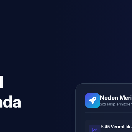
l
ada
Neden Meri
Sizi rakiplerinizden
%45 Verimlilik 