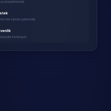
 iş süreçlerinizde
estek
miz her zaman yanınızda
venlik
 düzeyde korunuyor