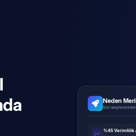
l
ada
Neden Meri
Sizi rakiplerinizden
%45 Verimlilik 