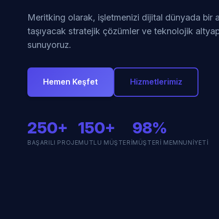
Meritking olarak, işletmenizi dijital dünyada bir
taşıyacak stratejik çözümler ve teknolojik altyap
sunuyoruz.
Hemen Keşfet
Hizmetlerimiz
250+
150+
98%
BAŞARILI PROJE
MUTLU MÜŞTERI
MÜŞTERI MEMNUNIYETI