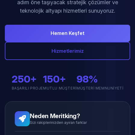
adım öne taşıyacak stratejik çözümler ve
teknolojik altyapı hizmetleri sunuyoruz.
Hemen Keşfet
Hizmetlerimiz
250+
150+
98%
BAŞARILI PROJE
MUTLU MÜŞTERI
MÜŞTERI MEMNUNIYETI
Neden Meritking?
Sizi rakiplerinizden ayıran farklar