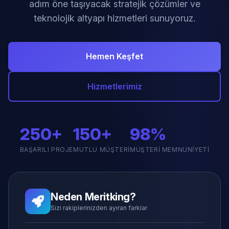
adım öne taşıyacak stratejik çözümler ve
teknolojik altyapı hizmetleri sunuyoruz.
Hemen Keşfet
Hizmetlerimiz
250+
150+
98%
BAŞARILI PROJE
MUTLU MÜŞTERI
MÜŞTERI MEMNUNIYETI
Neden Meritking?
Sizi rakiplerinizden ayıran farklar