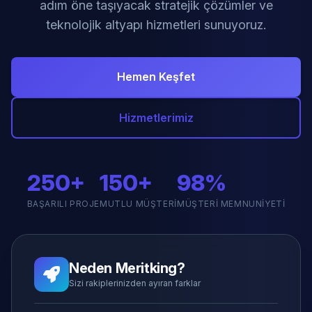
adım öne taşıyacak stratejik çözümler ve
teknolojik altyapı hizmetleri sunuyoruz.
Hemen Keşfet
Hizmetlerimiz
250+
150+
98%
BAŞARILI PROJE
MUTLU MÜŞTERI
MÜŞTERI MEMNUNIYETI
Neden Meritking?
Sizi rakiplerinizden ayıran farklar