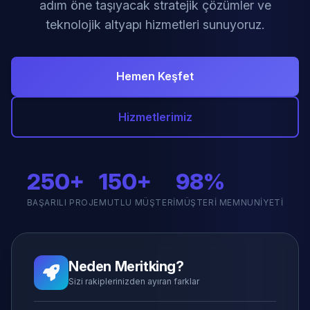
adım öne taşıyacak stratejik çözümler ve
teknolojik altyapı hizmetleri sunuyoruz.
Hemen Keşfet
Hizmetlerimiz
250+
150+
98%
BAŞARILI PROJE
MUTLU MÜŞTERI
MÜŞTERI MEMNUNIYETI
Neden Meritking?
Sizi rakiplerinizden ayıran farklar